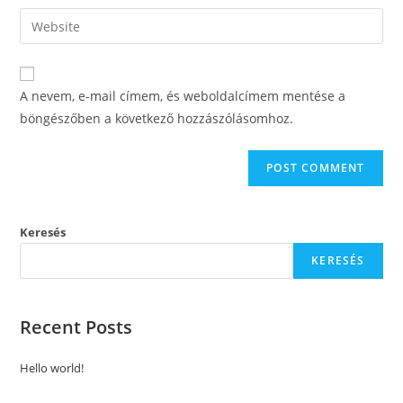
username
email
Enter
to
address
your
comment
to
website
comment
URL
A nevem, e-mail címem, és weboldalcímem mentése a
(optional)
böngészőben a következő hozzászólásomhoz.
Keresés
KERESÉS
Recent Posts
Hello world!