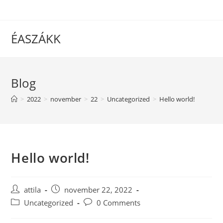
Skip
to
content
ÉASZÁKK
Blog
>
2022
>
november
>
22
>
Uncategorized
>
Hello world!
Hello world!
Post
Post
attila
november 22, 2022
author:
published:
Post
Post
Uncategorized
0 Comments
category:
comments: