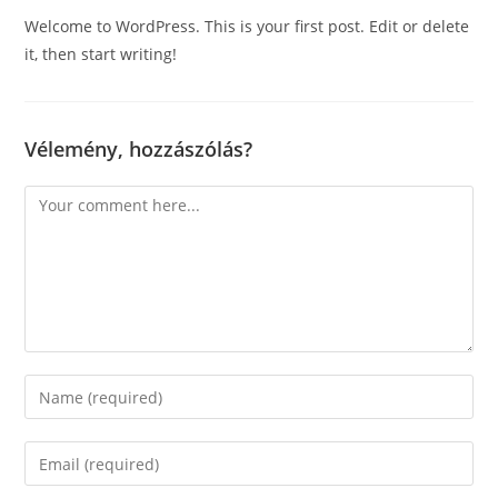
Welcome to WordPress. This is your first post. Edit or delete
it, then start writing!
Vélemény, hozzászólás?
Comment
Enter
your
name
Enter
or
your