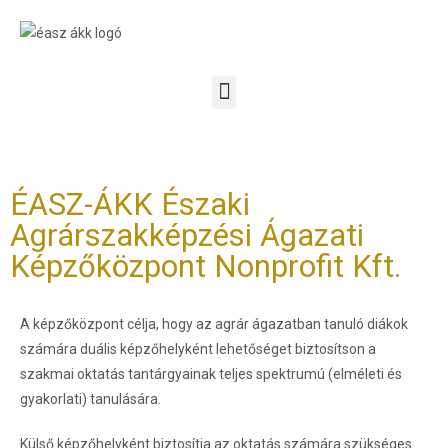
ÉASZ-ÁKK Északi
Agrárszakképzési Ágazati
Képzőközpont Nonprofit Kft.
A képzőközpont célja, hogy az agrár ágazatban tanuló diákok
számára duális képzőhelyként lehetőséget biztosítson a
szakmai oktatás tantárgyainak teljes spektrumú (elméleti és
gyakorlati) tanulására.
Külső képzőhelyként biztosítja az oktatás számára szükséges