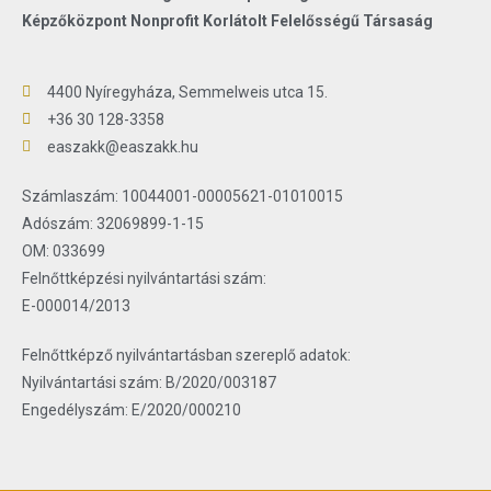
Képzőközpont Nonprofit Korlátolt Felelősségű Társaság
4400 Nyíregyháza, Semmelweis utca 15.
+36 30 128-3358
easzakk
@easzakk.hu
Számlaszám: 10044001-00005621-01010015
Adószám: 32069899-1-15
OM: 033699
Felnőttképzési nyilvántartási szám:
E-000014/2013
Felnőttképző nyilvántartásban szereplő adatok:
Nyilvántartási szám: B/2020/003187
Engedélyszám: E/2020/000210