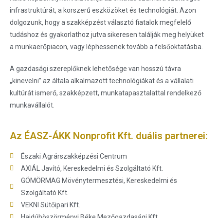
infrastruktúrát, a korszerű eszközöket és technológiát. Azon
dolgozunk, hogy a szakképzést választó fiatalok megfelelő
tudáshoz és gyakorlathoz jutva sikeresen találják meg helyüket
a munkaerőpiacon, vagy léphessenek tovább a felsőoktatásba.
A gazdasági szereplőknek lehetősége van hosszú távra
„kinevelni” az általa alkalmazott technológiákat és a vállalati
kultúrát ismerő, szakképzett, munkatapasztalattal rendelkező
munkavállalót.
Az ÉASZ-ÁKK Nonprofit Kft. duális partnerei:
Északi Agrárszakképzési Centrum
AXIÁL Javító, Kereskedelmi és Szolgáltató Kft.
GÖMÖRMAG Mövénytermesztési, Kereskedelmi és
Szolgáltató Kft.
VEKNI Sütőipari Kft.
Hajdúböszörményi Béke Mezőgazdasági Kft.